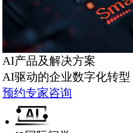
AI产品及解决方案
AI驱动的企业数字化转型
预约专家咨询