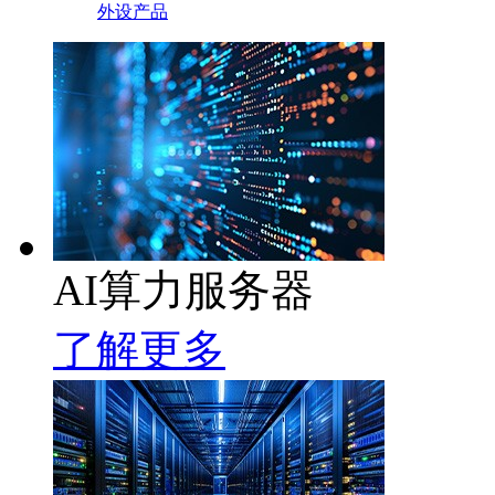
外设产品
AI算力服务器
了解更多