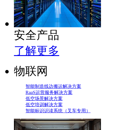
安全产品
了解更多
物联网
智能制造线边搬运解决方案
RaaS运营服务解决方案
低空场景解决方案
低空培训解决方案
智能标识识读系统（叉车专用）