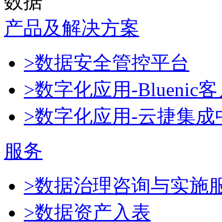
数据
产品及解决方案
>数据安全管控平台
>数字化应用-Blueni
>数字化应用-云捷集成
服务
>数据治理咨询与实施
>数据资产入表