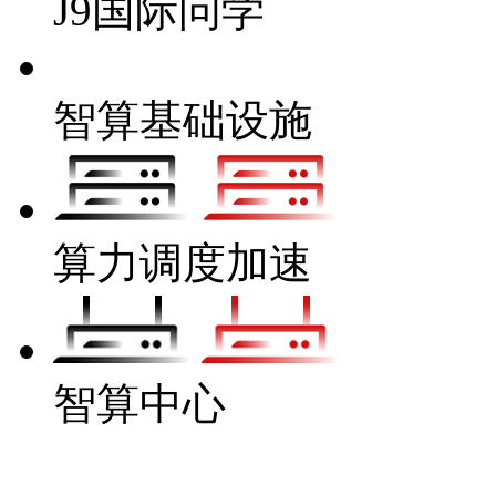
J9国际问学
智算基础设施
算力调度加速
智算中心