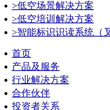
>低空场景解决方案
>低空培训解决方案
>智能标识识读系统（
首页
产品及服务
行业解决方案
合作伙伴
投资者关系