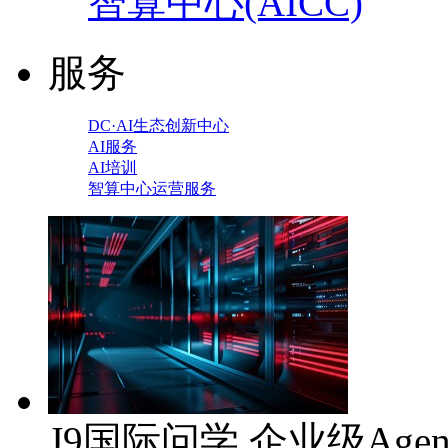
智算中心(AICC)
服务
DC·AI生态创新中心
AI服务
AI培训
智算中心运营服务
J9国际问学 企业级Age