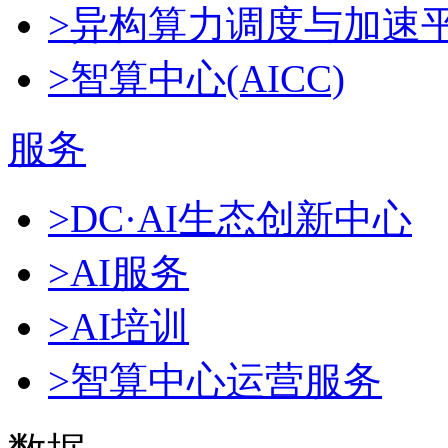
>异构算力调度与加速
>智算中心(AICC)
服务
>DC·AI生态创新中心
>AI服务
>AI培训
>智算中心运营服务