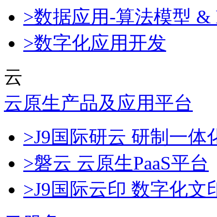
>数据应用-算法模型 & 
>数字化应用开发
云
云原生产品及应用平台
>J9国际研云 研制一
>磐云 云原生PaaS平台
>J9国际云印 数字化