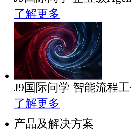
了解更多
J9国际问学 智能流程
了解更多
产品及解决方案