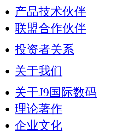
产品技术伙伴
联盟合作伙伴
投资者关系
关于我们
关于J9国际数码
理论著作
企业文化