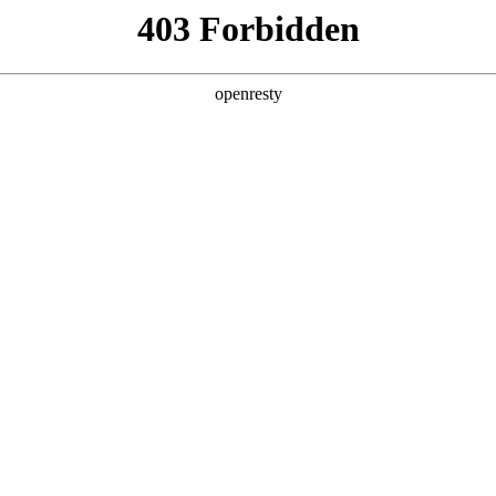
产品及服务
行业解决方案
合作伙伴
投资者关系
I赋能评审创新实践
医疗器械企业大幅提升评审效率与通过率，加速创新产品上市