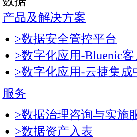
数据
产品及解决方案
>数据安全管控平台
>数字化应用-Blueni
>数字化应用-云捷集成
服务
>数据治理咨询与实施
>数据资产入表