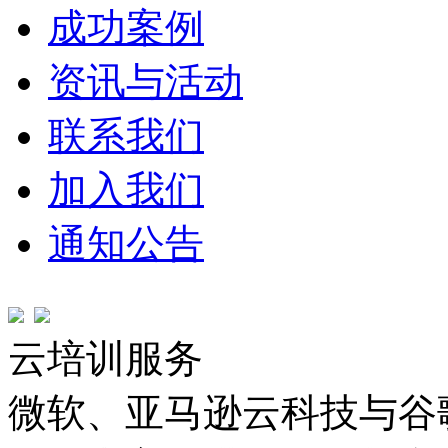
成功案例
资讯与活动
联系我们
加入我们
通知公告
云培训服务
微软、亚马逊云科技与谷