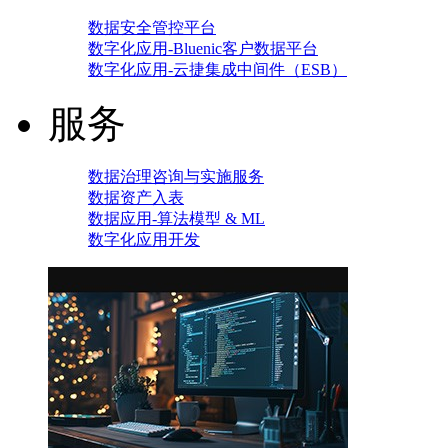
数据安全管控平台
数字化应用-Bluenic客户数据平台
数字化应用-云捷集成中间件（ESB）
服务
数据治理咨询与实施服务
数据资产入表
数据应用-算法模型 & ML
数字化应用开发