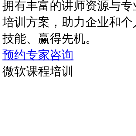
拥有丰富的讲师资源与专业
培训方案，助力企业和
技能、赢得先机。
预约专家咨询
微软课程培训