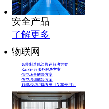
安全产品
了解更多
物联网
智能制造线边搬运解决方案
RaaS运营服务解决方案
低空场景解决方案
低空培训解决方案
智能标识识读系统（叉车专用）