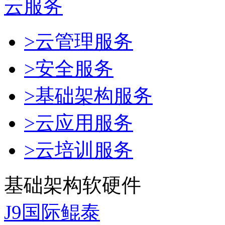
云服务
>云管理服务
>安全服务
>基础架构服务
>云应用服务
>云培训服务
基础架构软硬件
J9国际鲲泰