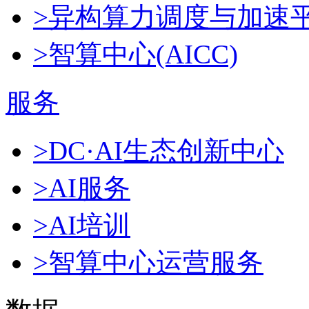
>异构算力调度与加速
>智算中心(AICC)
服务
>DC·AI生态创新中心
>AI服务
>AI培训
>智算中心运营服务