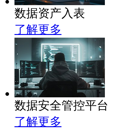
数据资产入表
了解更多
数据安全管控平台
了解更多