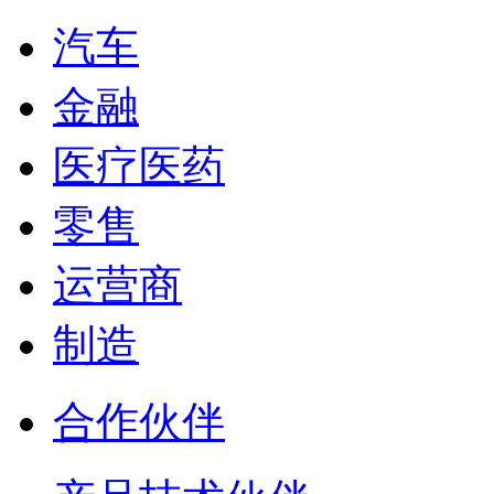
汽车
金融
医疗医药
零售
运营商
制造
合作伙伴