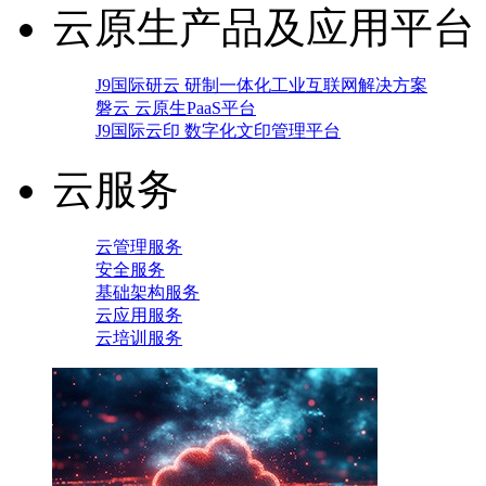
云原生产品及应用平台
J9国际研云 研制一体化工业互联网解决方案
磐云 云原生PaaS平台
J9国际云印 数字化文印管理平台
云服务
云管理服务
安全服务
基础架构服务
云应用服务
云培训服务