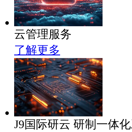
云管理服务
了解更多
J9国际研云 研制一体