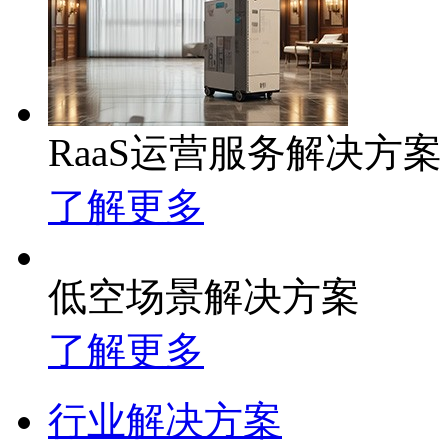
RaaS运营服务解决方案
了解更多
低空场景解决方案
了解更多
行业解决方案