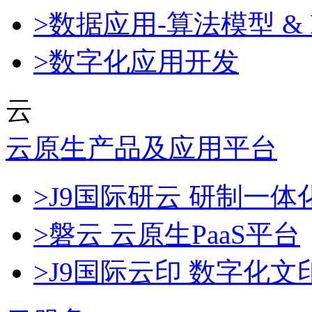
>数据应用-算法模型 & 
>数字化应用开发
云
云原生产品及应用平台
>J9国际研云 研制一
>磐云 云原生PaaS平台
>J9国际云印 数字化