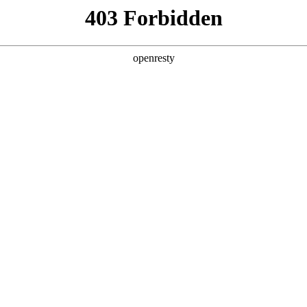
产品及服务
行业解决方案
合作伙伴
投资者关系
J9国际研云
流程机制，帮助大型制造企业将研发生产单元无缝整合至云端，实现跨地
，以基于模型的系统工程为基本方法，以构型管理为关键主线，以智能制
资，提高研发效能，提升研发能力水平，实现各组织间协同研发。
核心功能
复杂系统项目运行平台