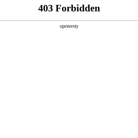
产品及服务
行业解决方案
合作伙伴
投资者关系
数字化应用-云捷集成中间件（ESB
务。作为一款轻量级、专业化的中间件，云捷能够高效地连接企业内外的
互联互通，更具备将基于即时通讯(IM)的移动应用与企业信息化系统无
，释放企业数据的全部潜力。
核心功能
轻量化