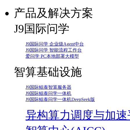
产品及解决方案
J9国际问学
J9国际问学 企业级Agent中台
J9国际问学 智能流程工作台
爱问学 PC本地部署大模型
智算基础设施
J9国际鲲泰智算服务器
J9国际鲲泰问学一体机
J9国际鲲泰问学一体机DeepSeek版
异构算力调度与加速