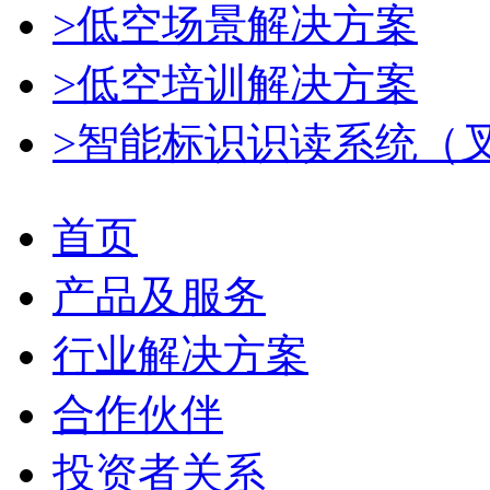
>低空场景解决方案
>低空培训解决方案
>智能标识识读系统（
首页
产品及服务
行业解决方案
合作伙伴
投资者关系