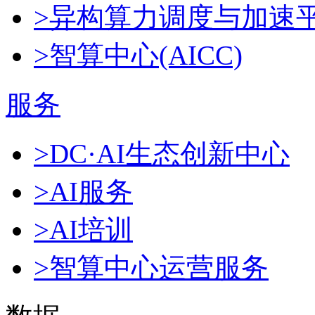
>异构算力调度与加速
>智算中心(AICC)
服务
>DC·AI生态创新中心
>AI服务
>AI培训
>智算中心运营服务