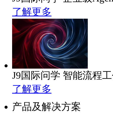
了解更多
J9国际问学 智能流程
了解更多
产品及解决方案