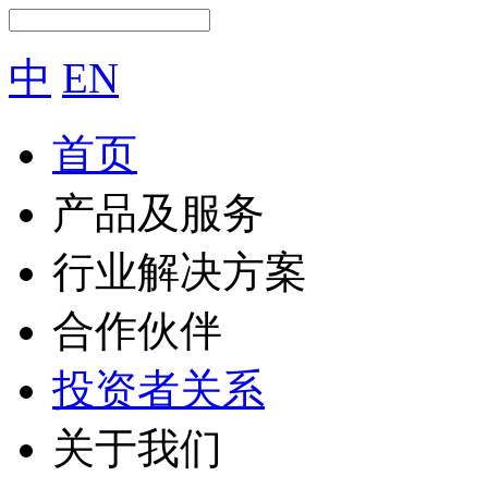
中
EN
首页
产品及服务
行业解决方案
合作伙伴
投资者关系
关于我们