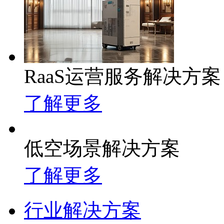
RaaS运营服务解决方案
了解更多
低空场景解决方案
了解更多
行业解决方案